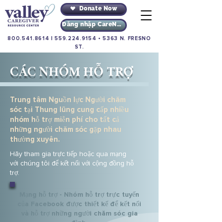
Donate Now
Đăng nhập CareNav
800.541.8614
|
559.224.9154
•
5363 N. FRESNO
ST.
CÁC NHÓM HỖ TRỢ
Trung tâm Nguồn lực Người chăm
sóc tại Thung lũng cung cấp nhiều
nhóm hỗ trợ miễn phí cho tất cả
những người chăm sóc gặp nhau
thường xuyên.
Hãy tham gia trực tiếp hoặc qua mạng
với chúng tôi để kết nối với cộng đồng hỗ
trợ.
Mạng hỗ trợ - Nhóm hỗ trợ trực tuyến
của Facebook được thiết kế để kết nối
và hỗ trợ những người chăm sóc gia