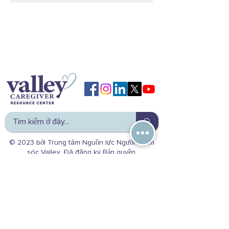
© 2023 bởi Trung tâm Nguồn lực Người chăm
sóc Valley. Đã đăng ký Bản quyền.
Mở cửa Thứ Hai - Thứ Sáu 8:00 sáng - 4:30 chiều
Hãy liên hệ với chúng tôi tại:
(800) 541-8614 | (559) 224-9154
Địa chỉ văn phòng
5363 N Fresno St.
Fresno, CA 93710