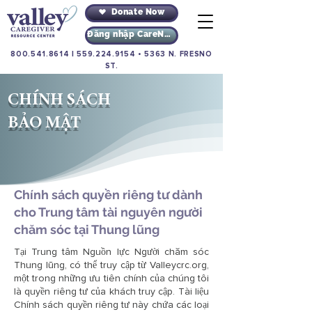
Donate Now
Đăng nhập CareNav
800.541.8614
|
559.224.9154
•
5363 N. FRESNO
ST.
CHÍNH SÁCH
BẢO MẬT
Chính sách quyền riêng tư dành
cho Trung tâm tài nguyên người
chăm sóc tại Thung lũng
Tại Trung tâm Nguồn lực Người chăm sóc
Thung lũng, có thể truy cập từ Valleycrc.org,
một trong những ưu tiên chính của chúng tôi
là quyền riêng tư của khách truy cập. Tài liệu
Chính sách quyền riêng tư này chứa các loại