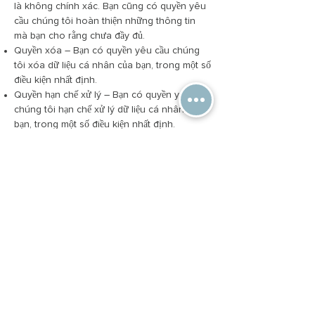
là không chính xác. Bạn cũng có quyền yêu
cầu chúng tôi hoàn thiện những thông tin
mà bạn cho rằng chưa đầy đủ.
Quyền xóa – Bạn có quyền yêu cầu chúng
tôi xóa dữ liệu cá nhân của bạn, trong một số
điều kiện nhất định.
Quyền hạn chế xử lý – Bạn có quyền yêu cầu
chúng tôi hạn chế xử lý dữ liệu cá nhân của
bạn, trong một số điều kiện nhất định.
Quyền phản đối việc xử lý – Bạn có quyền
phản đối việc chúng tôi xử lý dữ liệu cá nhân
của bạn, trong một số điều kiện nhất định.
Quyền di chuyển dữ liệu – Bạn có quyền yêu
cầu chúng tôi chuyển dữ liệu mà chúng tôi
đã thu thập cho một tổ chức khác hoặc trực
tiếp cho bạn, theo một số điều kiện nhất định.
Nếu bạn đưa ra yêu cầu, chúng tôi có một
tháng để trả lời bạn. Nếu bạn muốn thực hiện
bất kỳ quyền nào trong số này, vui lòng liên
hệ với chúng tôi.