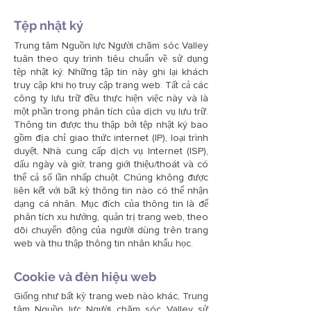
Tệp nhật ký
Trung tâm Nguồn lực Người chăm sóc Valley
tuân theo quy trình tiêu chuẩn về sử dụng
tệp nhật ký. Những tập tin này ghi lại khách
truy cập khi họ truy cập trang web. Tất cả các
công ty lưu trữ đều thực hiện việc này và là
một phần trong phân tích của dịch vụ lưu trữ.
Thông tin được thu thập bởi tệp nhật ký bao
gồm địa chỉ giao thức internet (IP), loại trình
duyệt, Nhà cung cấp dịch vụ Internet (ISP),
dấu ngày và giờ, trang giới thiệu/thoát và có
thể cả số lần nhấp chuột. Chúng không được
liên kết với bất kỳ thông tin nào có thể nhận
dạng cá nhân. Mục đích của thông tin là để
phân tích xu hướng, quản trị trang web, theo
dõi chuyển động của người dùng trên trang
web và thu thập thông tin nhân khẩu học.
Cookie và đèn hiệu web
Giống như bất kỳ trang web nào khác, Trung
tâm Nguồn lực Người chăm sóc Valley sử