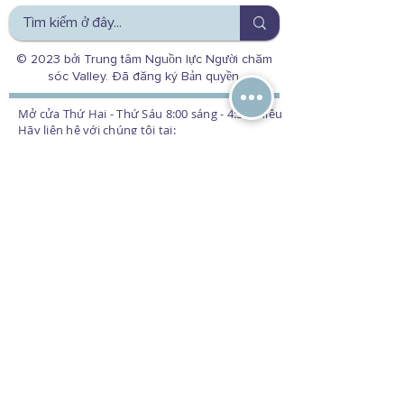
© 2023 bởi Trung tâm Nguồn lực Người chăm
sóc Valley. Đã đăng ký Bản quyền.
Tiêu điểm người chăm sóc gia
Mở cửa Thứ Hai - Thứ Sáu 8:00 sáng - 4:30 chiều
Hãy liên hệ với chúng tôi tại:
đình CRC - Laura
(800) 541-8614 | (559) 224-9154
Địa chỉ văn phòng
5363 N Fresno St.
Fresno, CA 93710