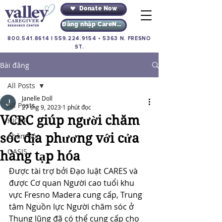
Donate Now
Đăng nhập CareNav
800.541.8614
|
559.224.9154
•
5363 N. FRESNO
ST.
Bài đăng
All Posts
Janelle Doll
All Posts
27 thg 9, 2023
1 phút đọc
VCRC giúp người chăm
HICAP
sóc địa phương với cửa
Chăm sóc
OASIS
hàng tạp hóa
Được tài trợ bởi Đạo luật CARES và 
được Cơ quan Người cao tuổi khu 
vực Fresno Madera cung cấp, Trung 
tâm Nguồn lực Người chăm sóc ở 
Thung lũng đã có thể cung cấp cho 