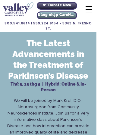
Donate Now
Đăng nhập CareNav
800.541.8614
|
559.224.9154
•
5363 N. FRESNO
ST.
The Latest
Advancements in
the Treatment of
Parkinson’s Disease
Thứ 5, 15 thg 5
  |  
Hybrid: Online & In-
Person
We will be joined by Mark Krel, D.O.,
Neurosurgeon from Community
Neurosciences Institute. Join us for a very
informative class about Parkinson’s
Disease and how intervention can provide
an improved quality of life and decrease