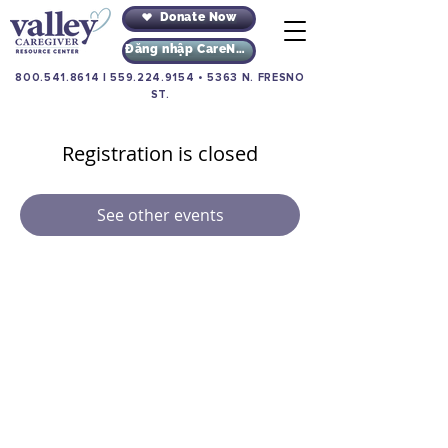
Donate Now
Đăng nhập CareNav
800.541.8614
|
559.224.9154
•
5363 N. FRESNO
ST.
Registration is closed
See other events