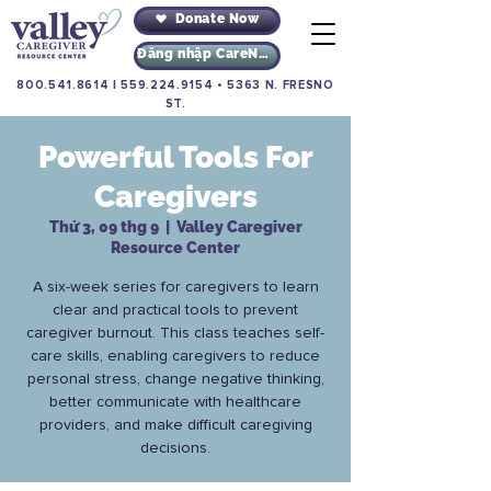
Donate Now
Đăng nhập CareNav
800.541.8614
|
559.224.9154
•
5363 N. FRESNO
ST.
Powerful Tools For
Caregivers
Thứ 3, 09 thg 9
  |  
Valley Caregiver
Resource Center
A six-week series for caregivers to learn
clear and practical tools to prevent
caregiver burnout. This class teaches self-
care skills, enabling caregivers to reduce
personal stress, change negative thinking,
better communicate with healthcare
providers, and make difficult caregiving
decisions.