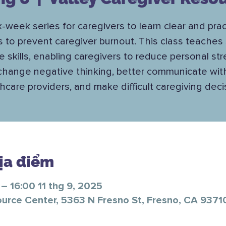
x-week series for caregivers to learn clear and prac
s to prevent caregiver burnout. This class teaches 
e skills, enabling caregivers to reduce personal str
change negative thinking, better communicate wit
hcare providers, and make difficult caregiving deci
Địa điểm
– 16:00 11 thg 9, 2025
ource Center, 5363 N Fresno St, Fresno, CA 9371