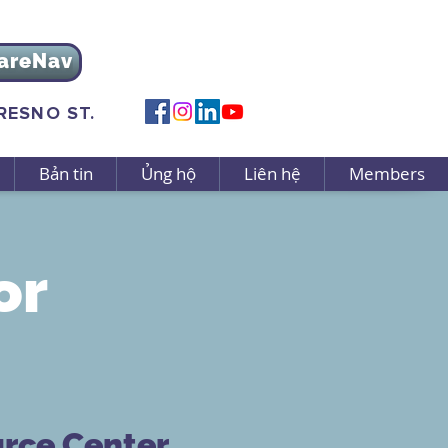
areNav
FRESNO ST.
Bản tin
Ủng hộ
Liên hệ
Members
or
urce Center