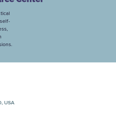
tical
self-
ess,
h
sions.
0, USA