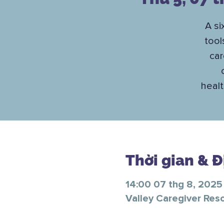
A si
tool
car
healt
Thời gian & 
14:00 07 thg 8, 2025 
Valley Caregiver Res