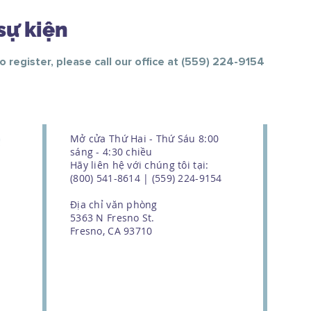
sự kiện
To register, please call our office at (559) 224-9154
Mở cửa Thứ Hai - Thứ Sáu 8:00
sáng - 4:30 chiều
Hãy liên hệ với chúng tôi tại:
(800) 541-8614 | (559) 224-9154
Địa chỉ văn phòng
5363 N Fresno St.
Fresno, CA 93710
We couldn't do this work without
the support of our donors