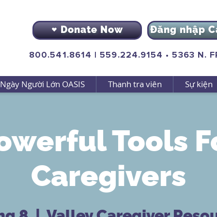
Donate Now
Đăng nhập C
800.541.8614
|
559.224.9154
•
5363 N. 
Ngày Người Lớn OASIS
Thanh tra viên
Sự kiện
owerful Tools F
Caregivers
hg 8
  |  
Valley Caregiver Reso