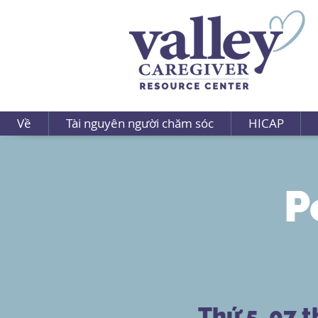
Về
Tài nguyên người chăm sóc
HICAP
P
Thứ 5, 07 t