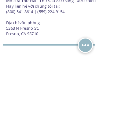
Mở cửa Thứ Hai - Thứ Sáu 8:00 sáng - 4:30 chiều
Hãy liên hệ với chúng tôi tại:
(800) 541-8614 | (559) 224-9154
Địa chỉ văn phòng
5363 N Fresno St.
Fresno, CA 93710