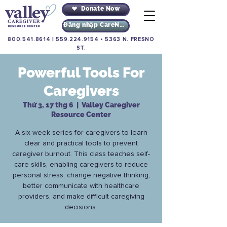
Donate Now
Đăng nhập CareNav
800.541.8614
|
559.224.9154
•
5363 N. FRESNO
ST.
Powerful Tools For
Caregivers
Thứ 3, 17 thg 6
  |  
Valley Caregiver
Resource Center
A six-week series for caregivers to learn
clear and practical tools to prevent
caregiver burnout. This class teaches self-
care skills, enabling caregivers to reduce
personal stress, change negative thinking,
better communicate with healthcare
providers, and make difficult caregiving
decisions.