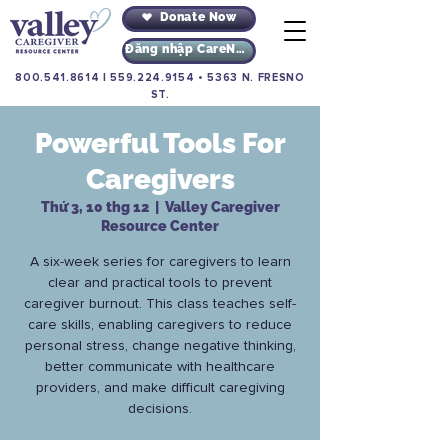
Donate Now
Đăng nhập CareNav
800.541.8614
|
559.224.9154
•
5363 N. FRESNO
ST.
Powerful Tools For
Caregivers
Thứ 3, 10 thg 12
  |  
Valley Caregiver
Resource Center
A six-week series for caregivers to learn
clear and practical tools to prevent
caregiver burnout. This class teaches self-
care skills, enabling caregivers to reduce
personal stress, change negative thinking,
better communicate with healthcare
providers, and make difficult caregiving
decisions.