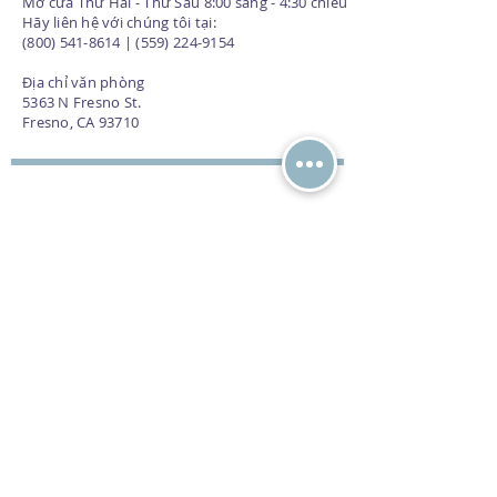
Mở cửa Thứ Hai - Thứ Sáu 8:00 sáng - 4:30 chiều
Hãy liên hệ với chúng tôi tại:
(800) 541-8614 | (559) 224-9154
Địa chỉ văn phòng
5363 N Fresno St.
Fresno, CA 93710