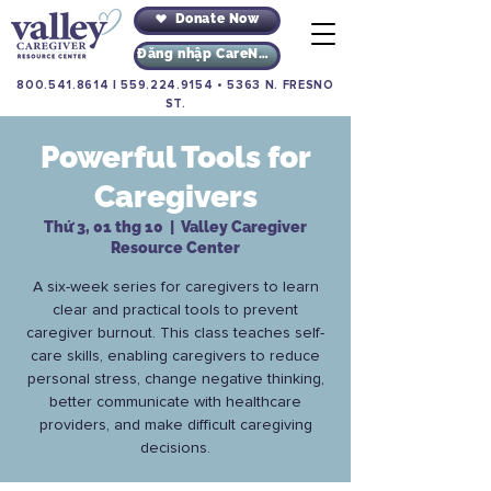
Donate Now
Đăng nhập CareNav
800.541.8614
|
559.224.9154
•
5363 N. FRESNO
ST.
Powerful Tools for
Caregivers
Thứ 3, 01 thg 10
  |  
Valley Caregiver
Resource Center
A six-week series for caregivers to learn
clear and practical tools to prevent
caregiver burnout. This class teaches self-
care skills, enabling caregivers to reduce
personal stress, change negative thinking,
better communicate with healthcare
providers, and make difficult caregiving
decisions.