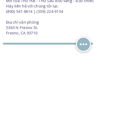
Mở cửa Thứ Hai - Thứ Sáu 8:00 sáng - 4:30 chiều
Hãy liên hệ với chúng tôi tại:
(800) 541-8614 | (559) 224-9154
Địa chỉ văn phòng
5363 N Fresno St.
Fresno, CA 93710