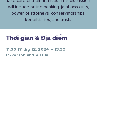
take care of their finances. This discussion
will include online banking, joint accounts,
power of attorneys, conservatorships,
beneficiaries, and trusts.
Thời gian & Địa điểm
11:30 17 thg 12, 2024 – 13:30
In-Person and Virtual