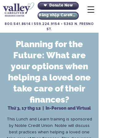
Donate Now
Đăng nhập CareNav
800.541.8614
|
559.224.9154
•
5363 N. FRESNO
ST.
Planning for the
Future: What are
your options when
helping a loved one
take care of their
finances?
Thứ 3, 17 thg 12
  |  
In-Person and Virtual
This Lunch and Learn training is sponsored
by Noble Credit Union. Noble will discuss
best practices when helping a loved one