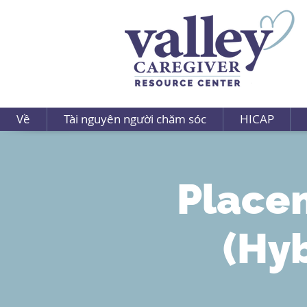
Về
Tài nguyên người chăm sóc
HICAP
Placem
(Hyb