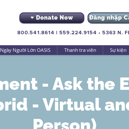
Donate Now
Đăng nhập C
800.541.8614
|
559.224.9154
•
5363 N. 
Ngày Người Lớn OASIS
Thanh tra viên
Sự kiện
ent - Ask the 
rid - Virtual an
Person)