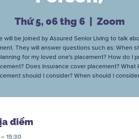
Thứ 5, 06 thg 6
  |  
Zoom
 will be joined by Assured Senior Living to talk ab
ment. They will answer questions such as: When sh
planning for my loved one’s placement? How do I 
lacement? Does insurance cover placement? What k
acement should I consider? When should I consider 
Địa điểm
 – 15:30