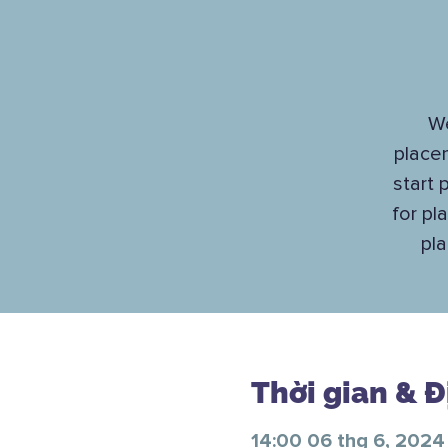
We
place
start 
for p
pl
Thời gian & 
14:00 06 thg 6, 2024