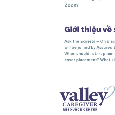
Zoom
Giới thiệu về 
Ask the Experts – On pla
will be joined by Assured 
When should I start plann
cover placement? What ki