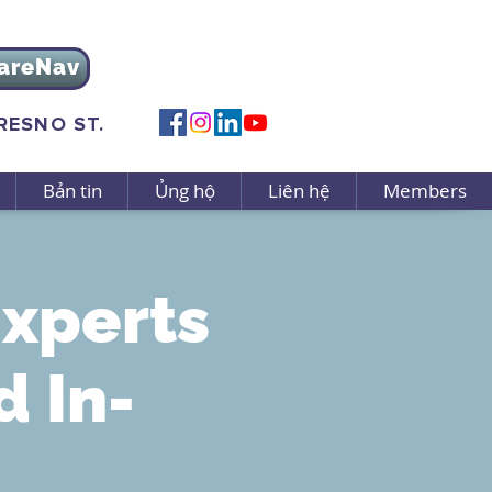
areNav
FRESNO ST.
Bản tin
Ủng hộ
Liên hệ
Members
Experts
d In-