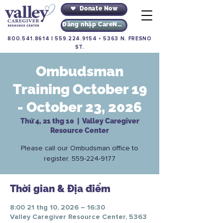
Donate Now
Đăng nhập CareNav
800.541.8614
|
559.224.9154
•
5363 N. FRESNO
ST.
Ombudsman
Training October 19
- October 23, 2026
Thứ 4, 21 thg 10
  |  
Valley Caregiver
Resource Center
Please call our Ombudsman office to
register. 559-224-9177
Thời gian & Địa điểm
8:00 21 thg 10, 2026 – 16:30
Valley Caregiver Resource Center, 5363