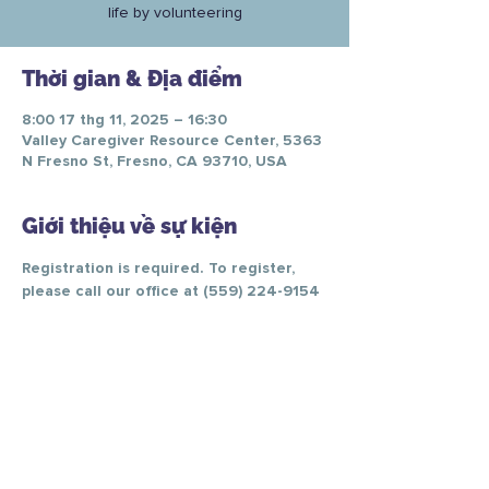
life by volunteering
Thời gian & Địa điểm
8:00 17 thg 11, 2025 – 16:30
Valley Caregiver Resource Center, 5363
N Fresno St, Fresno, CA 93710, USA
Giới thiệu về sự kiện
Registration is required. To register, 
please call our office at (559) 224-9154