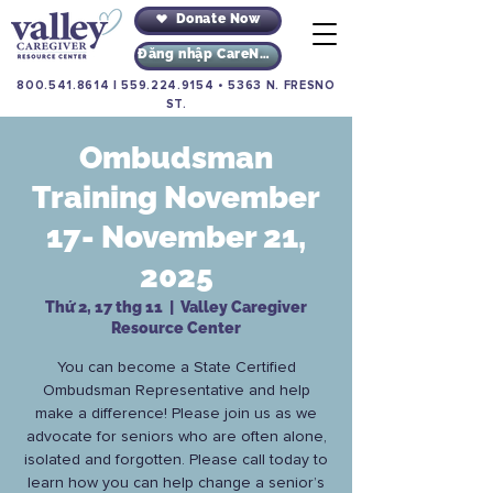
Donate Now
Đăng nhập CareNav
800.541.8614
|
559.224.9154
•
5363 N. FRESNO
ST.
Ombudsman
Training November
17- November 21,
2025
Thứ 2, 17 thg 11
  |  
Valley Caregiver
Resource Center
You can become a State Certified
Ombudsman Representative and help
make a difference! Please join us as we
advocate for seniors who are often alone,
isolated and forgotten. Please call today to
learn how you can help change a senior’s