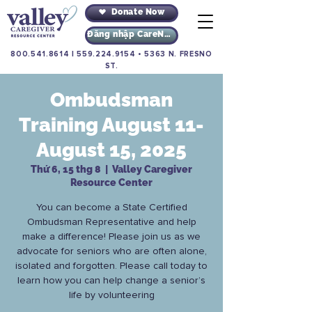
Donate Now
Đăng nhập CareNav
800.541.8614
|
559.224.9154
•
5363 N. FRESNO
ST.
Ombudsman
Training August 11-
August 15, 2025
Thứ 6, 15 thg 8
  |  
Valley Caregiver
Resource Center
You can become a State Certified
Ombudsman Representative and help
make a difference! Please join us as we
advocate for seniors who are often alone,
isolated and forgotten. Please call today to
learn how you can help change a senior’s
life by volunteering