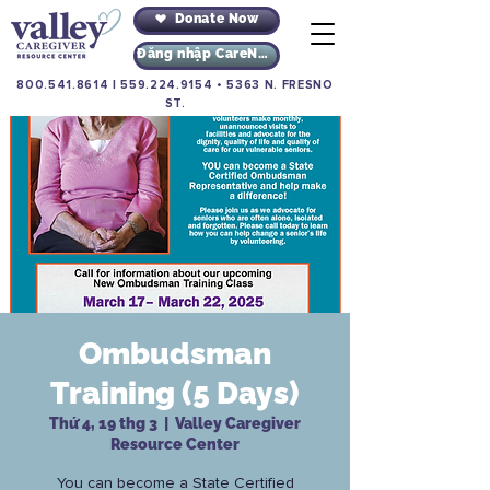
Donate Now
Đăng nhập CareNav
800.541.8614
|
559.224.9154
•
5363 N. FRESNO
ST.
Ombudsman
Training (5 Days)
Thứ 4, 19 thg 3
  |  
Valley Caregiver
Resource Center
You can become a State Certified