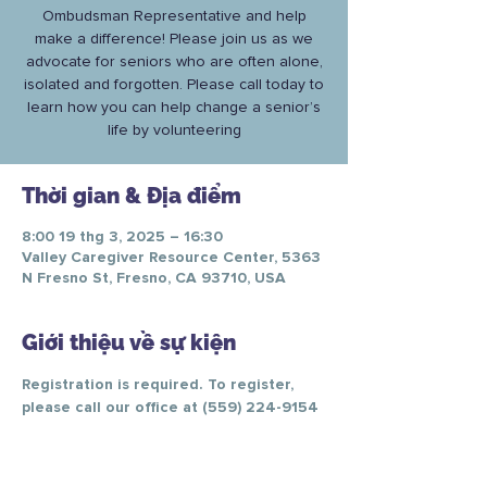
Ombudsman Representative and help
make a difference! Please join us as we
advocate for seniors who are often alone,
isolated and forgotten. Please call today to
learn how you can help change a senior’s
life by volunteering
Thời gian & Địa điểm
8:00 19 thg 3, 2025 – 16:30
Valley Caregiver Resource Center, 5363
N Fresno St, Fresno, CA 93710, USA
Giới thiệu về sự kiện
Registration is required. To register, 
please call our office at (559) 224-9154