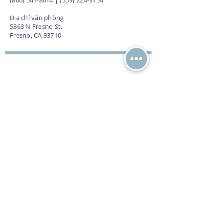
(800) 541-8614 | (559) 224-9154
Địa chỉ văn phòng
5363 N Fresno St.
Fresno, CA 93710