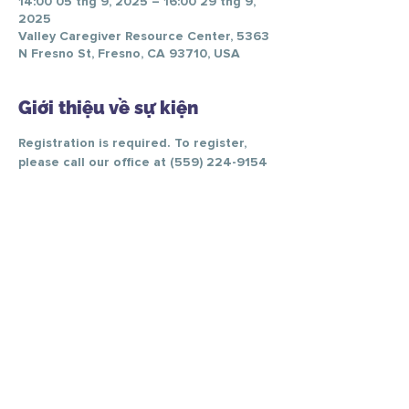
14:00 05 thg 9, 2025 – 16:00 29 thg 9,
2025
Valley Caregiver Resource Center, 5363
N Fresno St, Fresno, CA 93710, USA
Giới thiệu về sự kiện
Registration is required. To register, 
please call our office at (559) 224-9154