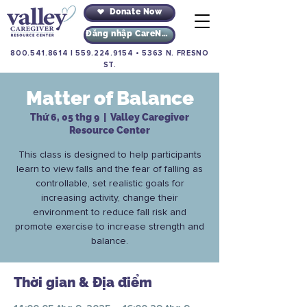
Donate Now
Đăng nhập CareNav
800.541.8614
|
559.224.9154
•
5363 N. FRESNO
ST.
Matter of Balance
Thứ 6, 05 thg 9
  |  
Valley Caregiver
Resource Center
This class is designed to help participants
learn to view falls and the fear of falling as
controllable, set realistic goals for
increasing activity, change their
environment to reduce fall risk and
promote exercise to increase strength and
balance.
Thời gian & Địa điểm