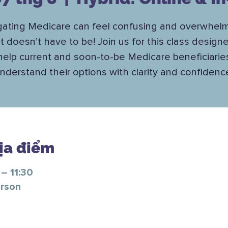
gating Medicare can feel confusing and overwhel
it doesn’t have to be! Join us for this class design
help current and soon-to-be Medicare beneficiarie
nderstand their options with clarity and confidenc
Địa điểm
– 11:30
erson