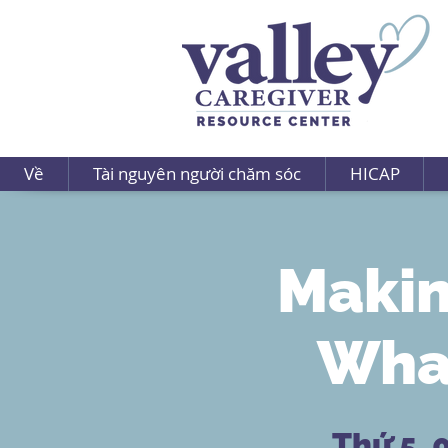
Về
Tài nguyên người chăm sóc
HICAP
Makin
Wha
Thứ 5, 