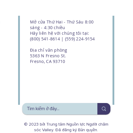
Mở cửa Thứ Hai - Thứ Sáu 8:00
sáng - 4:30 chiều
Hãy liên hệ với chúng tôi tại:
(800) 541-8614 | (559) 224-9154
Địa chỉ văn phòng
5363 N Fresno St.
Fresno, CA 93710
We couldn't do this work without
the support of our donors
© 2023 bởi Trung tâm Nguồn lực Người chăm
sóc Valley. Đã đăng ký Bản quyền.