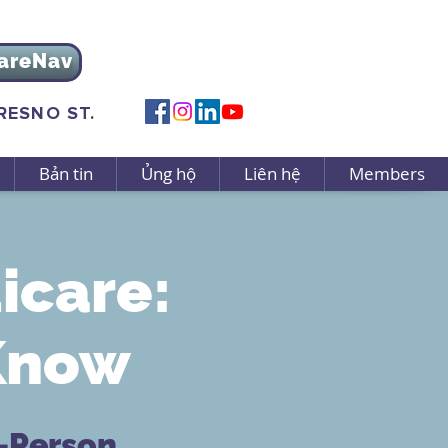
areNav
FRESNO ST.
Bản tin
Ủng hộ
Liên hệ
Members
icare:
Know
n-Person