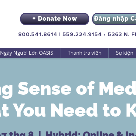
Donate Now
Đăng nhập C
800.541.8614
|
559.224.9154
•
5363 N. 
Ngày Người Lớn OASIS
Thanh tra viên
Sự kiện
g Sense of Med
t You Need to 
07 thg 8
  |  
Hybrid: Online & I