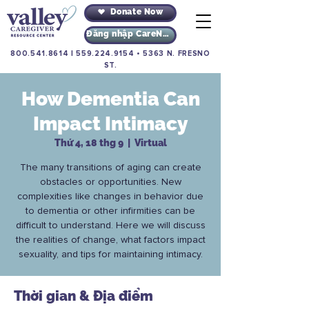
Donate Now
Đăng nhập CareNav
800.541.8614
|
559.224.9154
•
5363 N. FRESNO
ST.
How Dementia Can
Impact Intimacy
Thứ 4, 18 thg 9
  |  
Virtual
The many transitions of aging can create
obstacles or opportunities. New
complexities like changes in behavior due
to dementia or other infirmities can be
difficult to understand. Here we will discuss
the realities of change, what factors impact
sexuality, and tips for maintaining intimacy.
Thời gian & Địa điểm