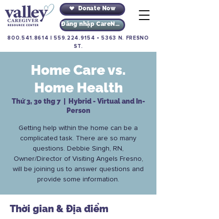
Donate Now
Đăng nhập CareNav
800.541.8614
|
559.224.9154
•
5363 N. FRESNO
ST.
Home Care vs.
Home Health
Thứ 3, 30 thg 7
  |  
Hybrid - Virtual and In-
Person
Getting help within the home can be a
complicated task. There are so many
questions. Debbie Singh, RN,
Owner/Director of Visiting Angels Fresno,
will be joining us to answer questions and
provide some information.
Thời gian & Địa điểm