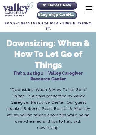
Donate Now
Đăng nhập CareNav
800.541.8614
|
559.224.9154
•
5363 N. FRESNO
ST.
Downsizing: When &
How To Let Go of
Things
Thứ 3, 14 thg 1
  |  
Valley Caregiver
Resource Center
“Downsizing: When & How To Let Go of
Things” is a class presented by Valley
Caregiver Resource Center. Our guest
speaker Rebecca Scott, Realtor & Attorney
at Law will be talking about tips while being
overwhelmed and tips to help with
downsizing.