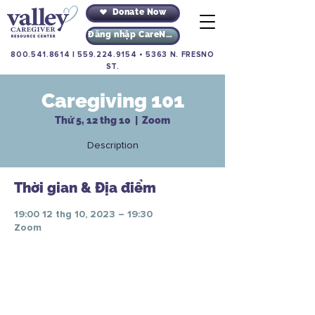
Donate Now
Đăng nhập CareNav
800.541.8614
|
559.224.9154
•
5363 N. FRESNO
ST.
Caregiving 101
Thứ 5, 12 thg 10
  |  
Zoom
Description
Thời gian & Địa điểm
19:00 12 thg 10, 2023 – 19:30
Zoom