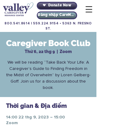
Donate Now
Đăng nhập CareNav
800.541.8614
|
559.224.9154
•
5363 N. FRESNO
ST.
Caregiver Book Club
Thứ 6, 22 thg 9
  |  
Zoom
We will be reading “Take Back Your Life: A
Caregiver’s Guide to Finding Freedom in
the Midst of Overwhelm” by Loren Gelberg-
Goff. Join us for a discussion about the
book.
Thời gian & Địa điểm
14:00 22 thg 9, 2023 – 15:00
Zoom