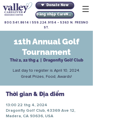
Donate Now
Đăng nhập CareNav
800.541.8614
|
559.224.9154
•
5363 N. FRESNO
ST.
11th Annual Golf
Tournament
Thứ 2, 22 thg 4
  |  
Dragonfly Golf Club
Last day to register is April 10, 2024.
Great Prizes, Food, Awards!
Thời gian & Địa điểm
13:00 22 thg 4, 2024
Dragonfly Golf Club, 43369 Ave 12,
Madera, CA 93636, USA