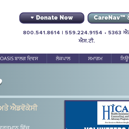
Donate Now
CareNav™ 
800.541.8614 | 559.224.9154 • 5363 ਐਨ
ਐਸ.ਟੀ.
OASIS ਬਾਲਗ ਦਿਵਸ
ਲੋਕਪਾਲ
ਸਮਾਗਮ
ਨਿਊ
P
 ਅਤੇ ਐਡਵੋਕੇਸੀ
, ਵਰਤਮਾਨ ਵਿੱਚ