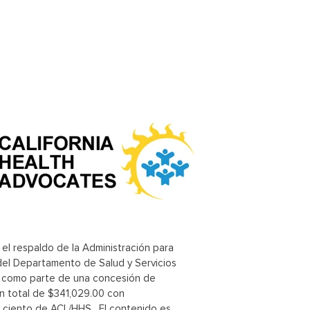
 el respaldo de la Administración para
 del Departamento de Salud y Servicios
 como parte de una concesión de
un total de $341,029.00 con
r ciento de ACL/HHS. El contenido es