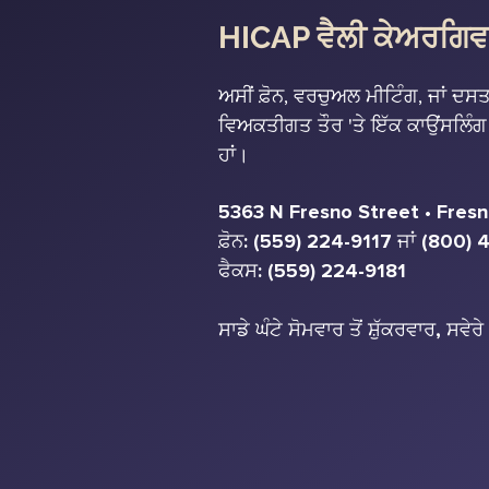
HICAP ਵੈਲੀ ਕੇਅਰਗਿਵਰ 
ਅਸੀਂ ਫ਼ੋਨ, ਵਰਚੁਅਲ ਮੀਟਿੰਗ, ਜਾਂ ਦਸ
ਵਿਅਕਤੀਗਤ ਤੌਰ 'ਤੇ ਇੱਕ ਕਾਉਂਸਲਿੰਗ ਮ
ਹਾਂ।
5363 N Fresno Street • Fres
ਫ਼ੋਨ: (559) 224-9117 ਜਾਂ (800)
ਫੈਕਸ: (559) 224-9181
ਸਾਡੇ ਘੰਟੇ ਸੋਮਵਾਰ ਤੋਂ ਸ਼ੁੱਕਰਵਾਰ, ਸਵੇਰ