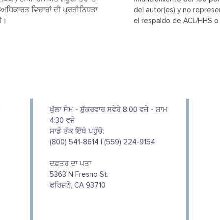
ਅਧਿਕਾਰਤ ਵਿਚਾਰਾਂ ਦੀ ਪ੍ਰਤੀਨਿਧਤਾ
del autor(es) y no represe
ਦੀ।
el respaldo de ACL/HHS o 
ਖੁੱਲਾ ਸੋਮ - ਸ਼ੁੱਕਰਵਾਰ ਸਵੇਰੇ 8:00 ਵਜੇ - ਸ਼ਾਮ
4:30 ਵਜੇ
ਸਾਡੇ ਤੱਕ ਇੱਥੇ ਪਹੁੰਚੋ:
(800) 541-8614 | (559) 224-9154
ਦਫ਼ਤਰ ਦਾ ਪਤਾ
5363 N Fresno St.
ਫਰਿਜ਼ਨੋ, CA 93710
We couldn't do this work without