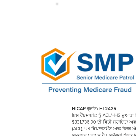
HICAP ਗ੍ਰਾਂਟ: HI 2425
ਇਸ ਵੈੱਬਸਾਈਟ ਨੂੰ ACL/HHS ਦੁਆਰਾ 10
$331,736.00 ਦੀ ਵਿੱਤੀ ਸਹਾਇਤਾ ਅਵਾਰ
(ACL), US ਡਿਪਾਰਟਮੈਂਟ ਆਫ਼ ਹੈਲਥ 
ਸਮਰਥਨ ਪ੍ਰਾਪਤ ਹੈ। ਸਮੱਗਰੀ ਲੇਖਕ (ਲੇਖ