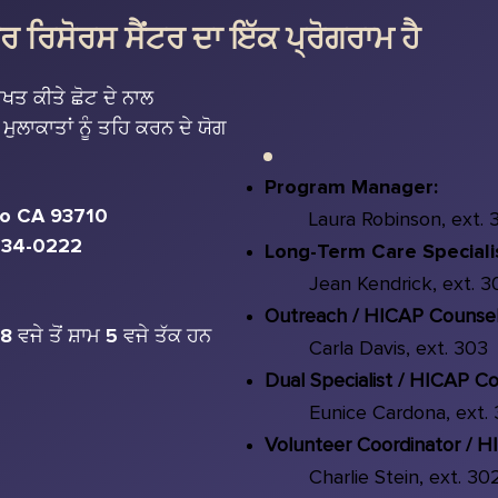
ਰਿਸੋਰਸ ਸੈਂਟਰ ਦਾ ਇੱਕ ਪ੍ਰੋਗਰਾਮ ਹੈ
ਤਖਤ ਕੀਤੇ ਛੋਟ ਦੇ ਨਾਲ
ੁਲਾਕਾਤਾਂ ਨੂੰ ਤਹਿ ਕਰਨ ਦੇ ਯੋਗ
Program Manager:
no CA 93710
Laura Robinson, ext. 
 434-0222
Long-Term Care Speciali
Jean Kendrick, ext. 3
Outreach / HICAP Counsel
ੇ 8 ਵਜੇ ਤੋਂ ਸ਼ਾਮ 5 ਵਜੇ ਤੱਕ ਹਨ
Carla Davis, ext. 303
Dual Specialist / HICAP Co
Eunice Cardona, ext.
Volunteer Coordinator /
HI
Charlie Stein, ext. 30