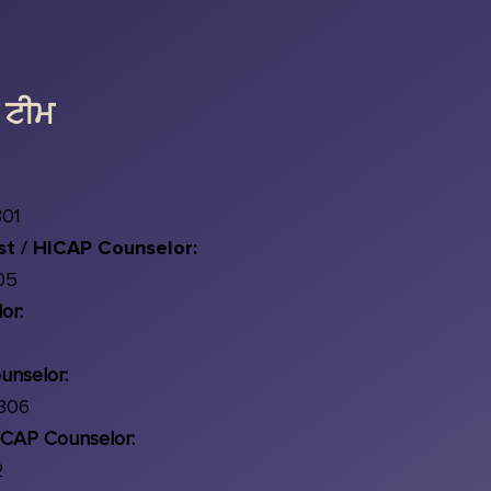
ਟੀਮ
301
st / HICAP Counselor:
05
or:
unselor:
 306
CAP Counselor:
2