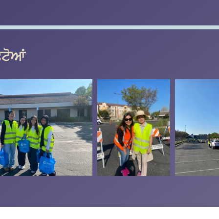
ੋਟੋਆਂ