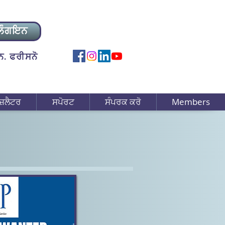
ਲੌਗਇਨ
. ਫਰੀਸਨੋ
ਜ਼ਲੈਟਰ
ਸਪੋਰਟ
ਸੰਪਰਕ ਕਰੋ
Members