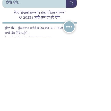
ਵੈਲੀ ਕੇਅਰਗਿਵਰ ਰਿਸੋਰਸ ਸੈਂਟਰ ਦੁਆਰਾ
© 2023। ਸਾਰੇ ਹੱਕ ਰਾਖਵੇਂ ਹਨ.
ਖੁੱਲਾ ਸੋਮ - ਸ਼ੁੱਕਰਵਾਰ ਸਵੇਰੇ 8:00 ਵਜੇ - ਸ਼ਾਮ 4:30 ਵਜੇ
ਸਾਡੇ ਤੱਕ ਇੱਥੇ ਪਹੁੰਚੋ:
(800) 541-8614 | (559) 224-9154
ਦਫ਼ਤਰ ਦਾ ਪਤਾ
5363 N Fresno St.
ਫਰਿਜ਼ਨੋ, CA 93710