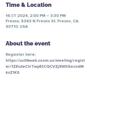
Time & Location
16 ਫ਼ਰ 2024, 2:00 PM – 3:30 PM
Fresno, 5363 N Fresno St, Fresno, CA
93710, USA
About the event
Regsister here: 
https://us06web.zoom.us/meeting/regist
er/tZEsdeCtrTwpEtCQCVZjXWllGecndM
ksZ1KS