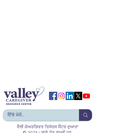
ਵੈਲੀ ਕੇਅਰਗਿਵਰ ਰਿਸੋਰਸ ਸੈਂਟਰ ਦੁਆਰਾ
© 2023। ਸਾਰੇ ਹੱਕ ਰਾਖਵੇਂ ਹਨ.