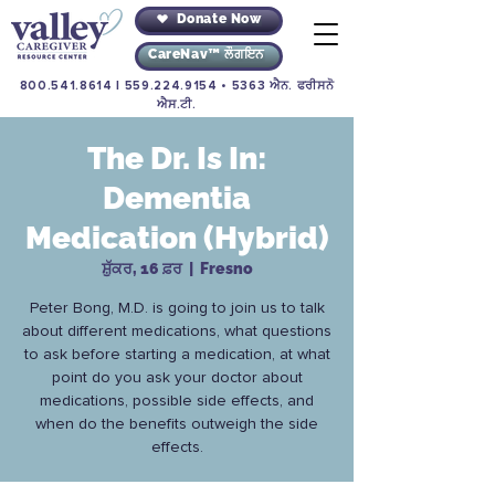
Donate Now
CareNav™ ਲੌਗਇਨ
800.541.8614
|
559.224.9154
• 5363 ਐਨ. ਫਰੀਸਨੋ
ਐਸ.ਟੀ.
The Dr. Is In:
Dementia
Medication (Hybrid)
ਸ਼ੁੱਕਰ, 16 ਫ਼ਰ
  |  
Fresno
Peter Bong, M.D. is going to join us to talk
about different medications, what questions
to ask before starting a medication, at what
point do you ask your doctor about
medications, possible side effects, and
when do the benefits outweigh the side
effects.