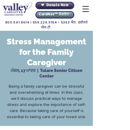
Donate Now
CareNav™ ਲੌਗਇਨ
800.541.8614
|
559.224.9154
• 5363 ਐਨ. ਫਰੀਸਨੋ
ਐਸ.ਟੀ.
Stress Management
for the Family
Caregiver
ਮੰਗਲ, 17 ਮਾਰਚ
  |  
Tulare Senior Citizen
Center
Being a family caregiver can be stressful
and overwhelming at times. In this class,
we’ll discuss practical ways to manage
stress and explore the importance of self-
care. Because taking care of yourself is
essential to taking care of your loved one.