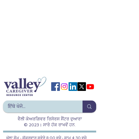
ਵੈਲੀ ਕੇਅਰਗਿਵਰ ਰਿਸੋਰਸ ਸੈਂਟਰ ਦੁਆਰਾ
© 2023। ਸਾਰੇ ਹੱਕ ਰਾਖਵੇਂ ਹਨ.
ਖੁੱਲਾ ਸੋਮ - ਸ਼ੁੱਕਰਵਾਰ ਸਵੇਰੇ 8:00 ਵਜੇ - ਸ਼ਾਮ 4:30 ਵਜੇ