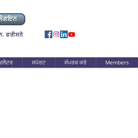
ਲੌਗਇਨ
. ਫਰੀਸਨੋ
ਜ਼ਲੈਟਰ
ਸਪੋਰਟ
ਸੰਪਰਕ ਕਰੋ
Members