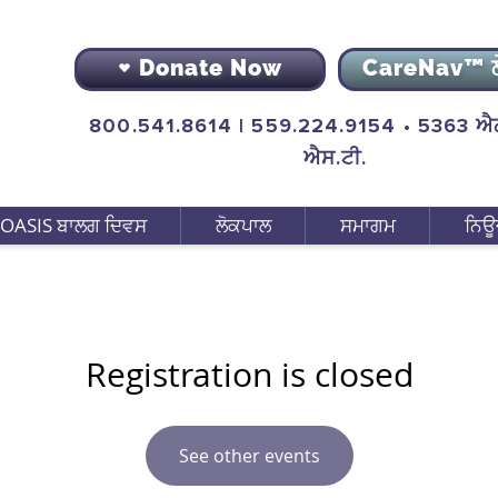
Donate Now
CareNav™ 
800.541.8614 | 559.224.9154 • 5363 ਐਨ
ਐਸ.ਟੀ.
OASIS ਬਾਲਗ ਦਿਵਸ
ਲੋਕਪਾਲ
ਸਮਾਗਮ
ਨਿਊ
Registration is closed
See other events