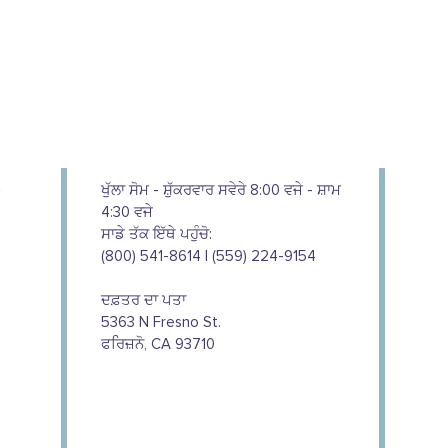
ਖੁੱਲਾ ਸੋਮ - ਸ਼ੁੱਕਰਵਾਰ ਸਵੇਰੇ 8:00 ਵਜੇ - ਸ਼ਾਮ
4:30 ਵਜੇ
ਸਾਡੇ ਤੱਕ ਇੱਥੇ ਪਹੁੰਚੋ:
(800) 541-8614 | (559) 224-9154
ਦਫ਼ਤਰ ਦਾ ਪਤਾ
5363 N Fresno St.
ਫਰਿਜ਼ਨੋ, CA 93710
We couldn't do this work without
the support of our donors