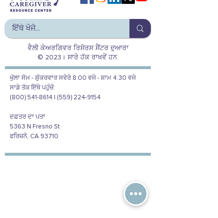
ਵੈਲੀ ਕੇਅਰਗਿਵਰ ਰਿਸੋਰਸ ਸੈਂਟਰ ਦੁਆਰਾ
© 2023। ਸਾਰੇ ਹੱਕ ਰਾਖਵੇਂ ਹਨ.
ਖੁੱਲਾ ਸੋਮ - ਸ਼ੁੱਕਰਵਾਰ ਸਵੇਰੇ 8:00 ਵਜੇ - ਸ਼ਾਮ 4:30 ਵਜੇ
ਸਾਡੇ ਤੱਕ ਇੱਥੇ ਪਹੁੰਚੋ:
(800) 541-8614 | (559) 224-9154
ਦਫ਼ਤਰ ਦਾ ਪਤਾ
5363 N Fresno St.
ਫਰਿਜ਼ਨੋ, CA 93710