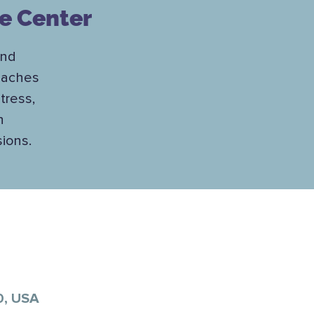
ce Center
and
teaches
tress,
h
sions.
0, USA