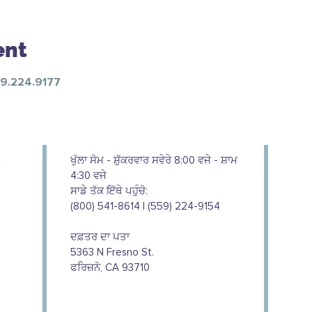
ent
59.224.9177
ਖੁੱਲਾ ਸੋਮ - ਸ਼ੁੱਕਰਵਾਰ ਸਵੇਰੇ 8:00 ਵਜੇ - ਸ਼ਾਮ
4:30 ਵਜੇ
ਸਾਡੇ ਤੱਕ ਇੱਥੇ ਪਹੁੰਚੋ:
(800) 541-8614 | (559) 224-9154
ਦਫ਼ਤਰ ਦਾ ਪਤਾ
5363 N Fresno St.
ਫਰਿਜ਼ਨੋ, CA 93710
We couldn't do this work without