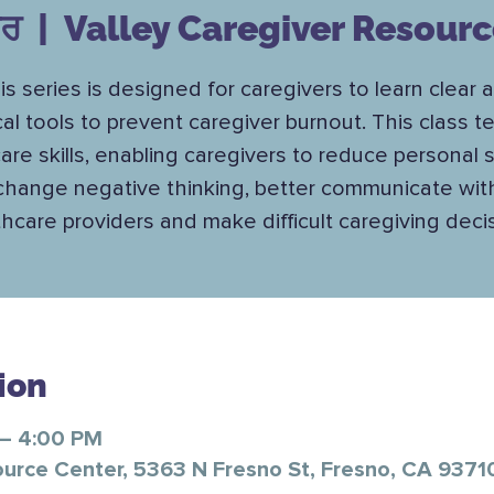
਼ਰ
  |  
Valley Caregiver Resour
is series is designed for caregivers to learn clear 
cal tools to prevent caregiver burnout. This class 
care skills, enabling caregivers to reduce personal s
change negative thinking, better communicate wit
hcare providers and make difficult caregiving deci
ion
 – 4:00 PM
ource Center, 5363 N Fresno St, Fresno, CA 9371