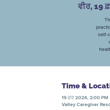
ਵੀਰ, 19 ਫ
Th
practi
self-
healt
Time & Locat
19 ਫ਼ਰ 2026, 2:00 PM
Valley Caregiver Res