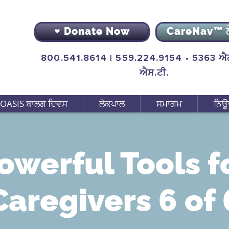
Donate Now
CareNav™ 
800.541.8614 | 559.224.9154 • 5363 ਐਨ
ਐਸ.ਟੀ.
OASIS ਬਾਲਗ ਦਿਵਸ
ਲੋਕਪਾਲ
ਸਮਾਗਮ
ਨਿਊ
owerful Tools f
Caregivers 6 of 