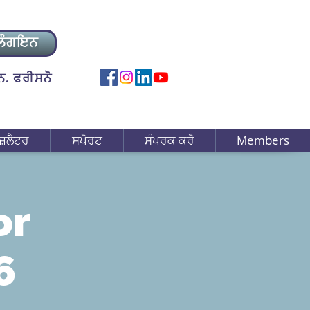
ਲੌਗਇਨ
. ਫਰੀਸਨੋ
ਜ਼ਲੈਟਰ
ਸਪੋਰਟ
ਸੰਪਰਕ ਕਰੋ
Members
or
6