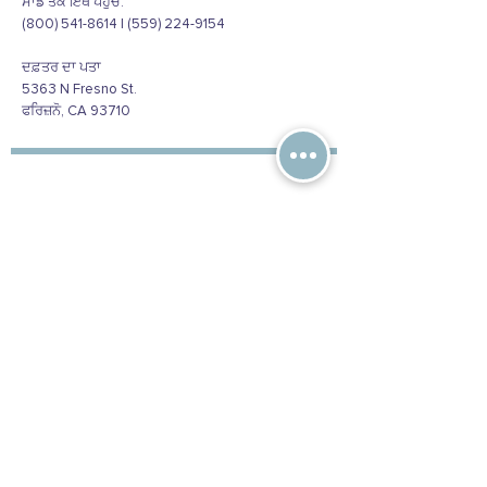
ਸਾਡੇ ਤੱਕ ਇੱਥੇ ਪਹੁੰਚੋ:
(800) 541-8614 | (559) 224-9154
ਦਫ਼ਤਰ ਦਾ ਪਤਾ
5363 N Fresno St.
ਫਰਿਜ਼ਨੋ, CA 93710