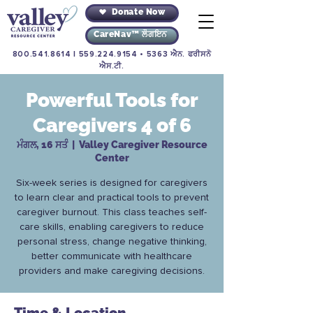
Donate Now
CareNav™ ਲੌਗਇਨ
800.541.8614
|
559.224.9154
• 5363 ਐਨ. ਫਰੀਸਨੋ
ਐਸ.ਟੀ.
Powerful Tools for
Caregivers 4 of 6
ਮੰਗਲ, 16 ਸਤੰ
  |  
Valley Caregiver Resource
Center
Six-week series is designed for caregivers
to learn clear and practical tools to prevent
caregiver burnout. This class teaches self-
care skills, enabling caregivers to reduce
personal stress, change negative thinking,
better communicate with healthcare
providers and make caregiving decisions.