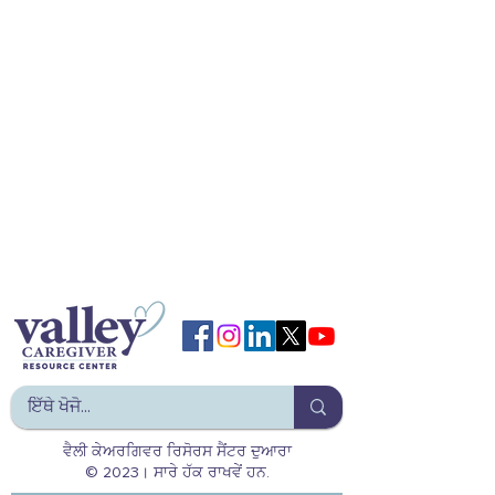
ਵੈਲੀ ਕੇਅਰਗਿਵਰ ਰਿਸੋਰਸ ਸੈਂਟਰ ਦੁਆਰਾ
© 2023। ਸਾਰੇ ਹੱਕ ਰਾਖਵੇਂ ਹਨ.