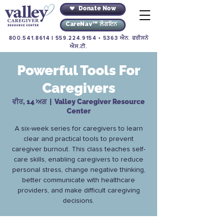
Donate Now
CareNav™ ਲੌਗਇਨ
800.541.8614
|
559.224.9154
• 5363 ਐਨ. ਫਰੀਸਨੋ
ਐਸ.ਟੀ.
Powerful Tools For
Caregivers
ਵੀਰ, 14 ਅਗ
  |  
Valley Caregiver Resource
Center
A six-week series for caregivers to learn
clear and practical tools to prevent
caregiver burnout. This class teaches self-
care skills, enabling caregivers to reduce
personal stress, change negative thinking,
better communicate with healthcare
providers, and make difficult caregiving
decisions.