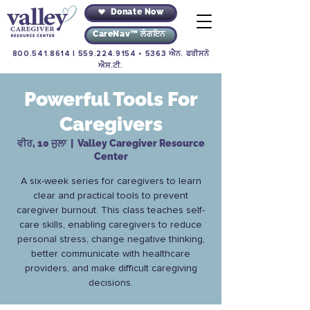
Donate Now
CareNav™ ਲੌਗਇਨ
800.541.8614
|
559.224.9154
• 5363 ਐਨ. ਫਰੀਸਨੋ
ਐਸ.ਟੀ.
Powerful Tools For
Caregivers
ਵੀਰ, 10 ਜੁਲਾ
  |  
Valley Caregiver Resource
Center
A six-week series for caregivers to learn
clear and practical tools to prevent
caregiver burnout. This class teaches self-
care skills, enabling caregivers to reduce
personal stress, change negative thinking,
better communicate with healthcare
providers, and make difficult caregiving
decisions.