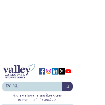
ਵੈਲੀ ਕੇਅਰਗਿਵਰ ਰਿਸੋਰਸ ਸੈਂਟਰ ਦੁਆਰਾ
© 2023। ਸਾਰੇ ਹੱਕ ਰਾਖਵੇਂ ਹਨ.