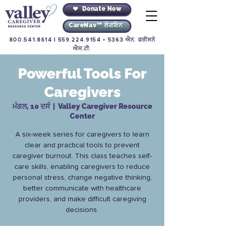
Donate Now
CareNav™ ਲੌਗਇਨ
800.541.8614
|
559.224.9154
• 5363 ਐਨ. ਫਰੀਸਨੋ
ਐਸ.ਟੀ.
Powerful Tools For
Caregivers
ਮੰਗਲ, 10 ਦਸੰ
  |  
Valley Caregiver Resource
Center
A six-week series for caregivers to learn
clear and practical tools to prevent
caregiver burnout. This class teaches self-
care skills, enabling caregivers to reduce
personal stress, change negative thinking,
better communicate with healthcare
providers, and make difficult caregiving
decisions.