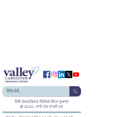
ਵੈਲੀ ਕੇਅਰਗਿਵਰ ਰਿਸੋਰਸ ਸੈਂਟਰ ਦੁਆਰਾ
© 2023। ਸਾਰੇ ਹੱਕ ਰਾਖਵੇਂ ਹਨ.