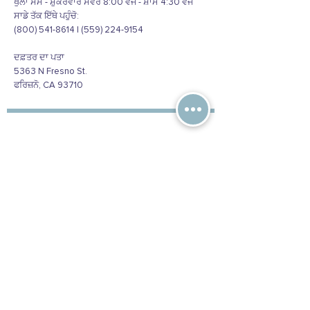
ਖੁੱਲਾ ਸੋਮ - ਸ਼ੁੱਕਰਵਾਰ ਸਵੇਰੇ 8:00 ਵਜੇ - ਸ਼ਾਮ 4:30 ਵਜੇ
ਸਾਡੇ ਤੱਕ ਇੱਥੇ ਪਹੁੰਚੋ:
(800) 541-8614 | (559) 224-9154
ਦਫ਼ਤਰ ਦਾ ਪਤਾ
5363 N Fresno St.
ਫਰਿਜ਼ਨੋ, CA 93710