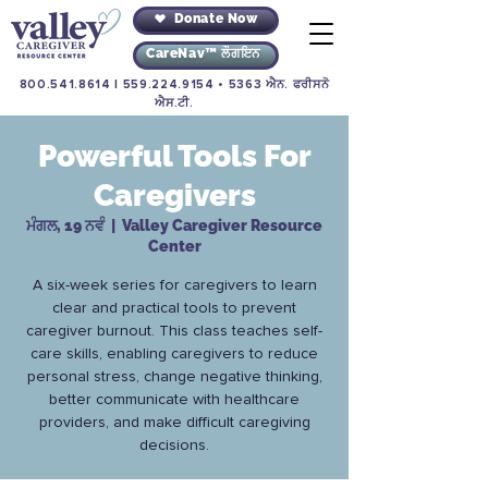
Donate Now
CareNav™ ਲੌਗਇਨ
800.541.8614
|
559.224.9154
• 5363 ਐਨ. ਫਰੀਸਨੋ
ਐਸ.ਟੀ.
Powerful Tools For
Caregivers
ਮੰਗਲ, 19 ਨਵੰ
  |  
Valley Caregiver Resource
Center
A six-week series for caregivers to learn
clear and practical tools to prevent
caregiver burnout. This class teaches self-
care skills, enabling caregivers to reduce
personal stress, change negative thinking,
better communicate with healthcare
providers, and make difficult caregiving
decisions.