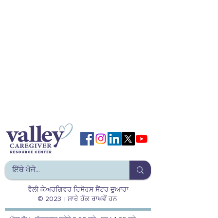
ਵੈਲੀ ਕੇਅਰਗਿਵਰ ਰਿਸੋਰਸ ਸੈਂਟਰ ਦੁਆਰਾ
© 2023। ਸਾਰੇ ਹੱਕ ਰਾਖਵੇਂ ਹਨ.