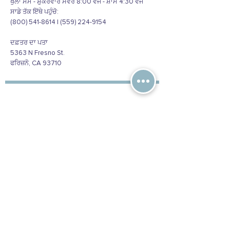
ਖੁੱਲਾ ਸੋਮ - ਸ਼ੁੱਕਰਵਾਰ ਸਵੇਰੇ 8:00 ਵਜੇ - ਸ਼ਾਮ 4:30 ਵਜੇ
ਸਾਡੇ ਤੱਕ ਇੱਥੇ ਪਹੁੰਚੋ:
(800) 541-8614 | (559) 224-9154
ਦਫ਼ਤਰ ਦਾ ਪਤਾ
5363 N Fresno St.
ਫਰਿਜ਼ਨੋ, CA 93710