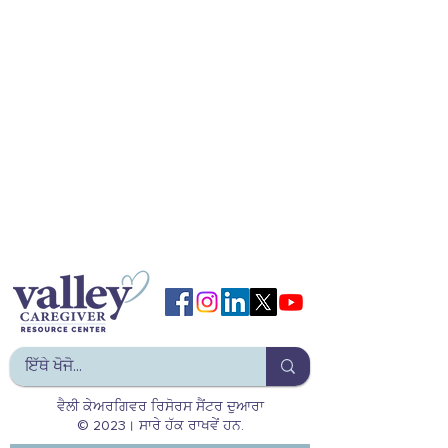
ਵੈਲੀ ਕੇਅਰਗਿਵਰ ਰਿਸੋਰਸ ਸੈਂਟਰ ਦੁਆਰਾ
© 2023। ਸਾਰੇ ਹੱਕ ਰਾਖਵੇਂ ਹਨ.