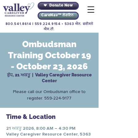
Donate Now
CareNav™ ਲੌਗਇਨ
800.541.8614
|
559.224.9154
• 5363 ਐਨ. ਫਰੀਸਨੋ
ਐਸ.ਟੀ.
Ombudsman
Training October 19
- October 23, 2026
ਬੁੱਧ, 21 ਅਕਤੂ
  |  
Valley Caregiver Resource
Center
Please call our Ombudsman office to
register. 559-224-9177
Time & Location
21 ਅਕਤੂ 2026, 8:00 AM – 4:30 PM
Valley Caregiver Resource Center, 5363