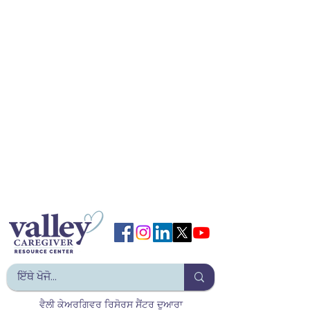
ਵੈਲੀ ਕੇਅਰਗਿਵਰ ਰਿਸੋਰਸ ਸੈਂਟਰ ਦੁਆਰਾ