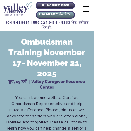
Donate Now
CareNav™ ਲੌਗਇਨ
800.541.8614
|
559.224.9154
• 5363 ਐਨ. ਫਰੀਸਨੋ
ਐਸ.ਟੀ.
Ombudsman
Training November
17- November 21,
2025
ਬੁੱਧ, 19 ਨਵੰ
  |  
Valley Caregiver Resource
Center
You can become a State Certified
Ombudsman Representative and help
make a difference! Please join us as we
advocate for seniors who are often alone,
isolated and forgotten. Please call today to
learn how you can help change a senior’s