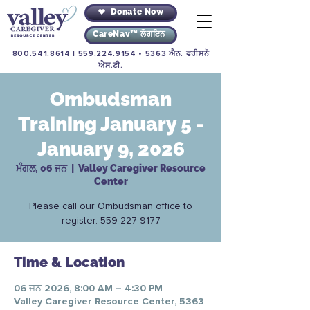
Donate Now
CareNav™ ਲੌਗਇਨ
800.541.8614
|
559.224.9154
• 5363 ਐਨ. ਫਰੀਸਨੋ
ਐਸ.ਟੀ.
Ombudsman
Training January 5 -
January 9, 2026
ਮੰਗਲ, 06 ਜਨ
  |  
Valley Caregiver Resource
Center
Please call our Ombudsman office to
register. 559-227-9177
Time & Location
06 ਜਨ 2026, 8:00 AM – 4:30 PM
Valley Caregiver Resource Center, 5363