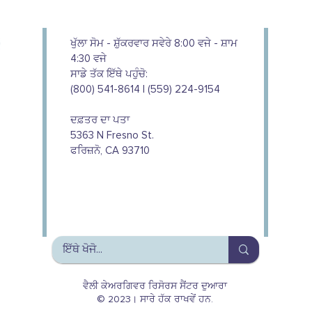
ਖੁੱਲਾ ਸੋਮ - ਸ਼ੁੱਕਰਵਾਰ ਸਵੇਰੇ 8:00 ਵਜੇ - ਸ਼ਾਮ
4:30 ਵਜੇ
ਸਾਡੇ ਤੱਕ ਇੱਥੇ ਪਹੁੰਚੋ:
(800) 541-8614 | (559) 224-9154
ਦਫ਼ਤਰ ਦਾ ਪਤਾ
5363 N Fresno St.
ਫਰਿਜ਼ਨੋ, CA 93710
We couldn't do this work without
the support of our donors
ਵੈਲੀ ਕੇਅਰਗਿਵਰ ਰਿਸੋਰਸ ਸੈਂਟਰ ਦੁਆਰਾ
© 2023। ਸਾਰੇ ਹੱਕ ਰਾਖਵੇਂ ਹਨ.