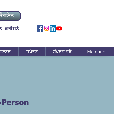
ਲੌਗਇਨ
. ਫਰੀਸਨੋ
ਜ਼ਲੈਟਰ
ਸਪੋਰਟ
ਸੰਪਰਕ ਕਰੋ
Members
n-Person