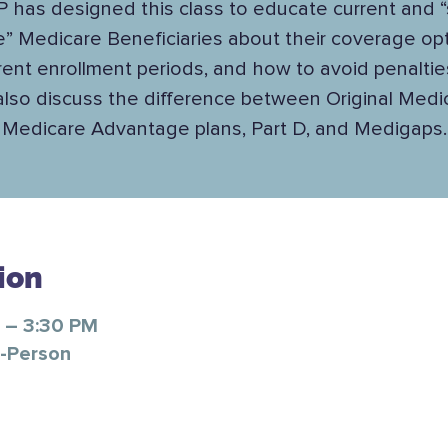
 has designed this class to educate current and 
e” Medicare Beneficiaries about their coverage opt
rent enrollment periods, and how to avoid penalti
 also discuss the difference between Original Medi
Medicare Advantage plans, Part D, and Medigaps.
ion
 – 3:30 PM
n-Person