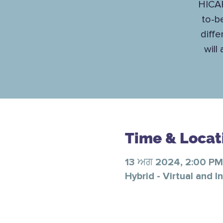
HICAP
to-b
diffe
will
Time & Locat
13 ਅਗ 2024, 2:00 PM
Hybrid - Virtual and I