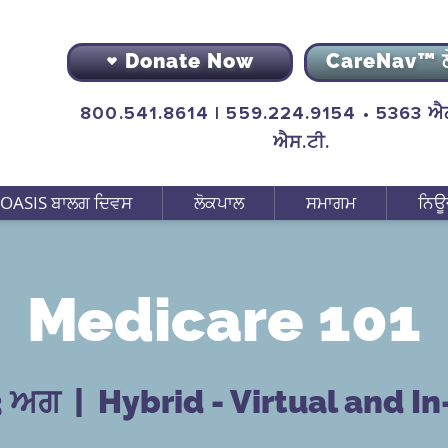
Donate Now
CareNav™ 
800.541.8614 | 559.224.9154 • 5363 ਐਨ
ਐਸ.ਟੀ.
OASIS ਬਾਲਗ ਦਿਵਸ
ਲੋਕਪਾਲ
ਸਮਾਗਮ
ਨਿਊ
Medicare 101
3 ਅਗ
  |  
Hybrid - Virtual and I