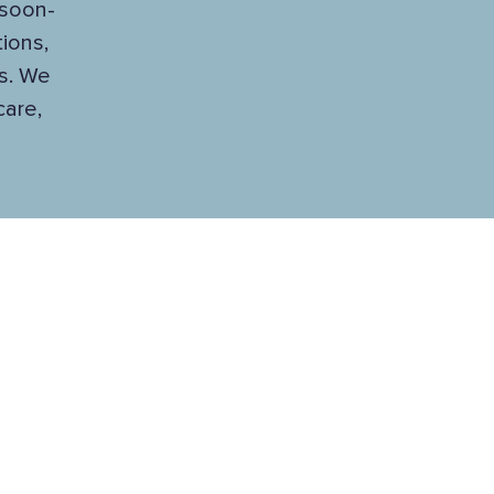
“soon-
ions,
es. We
care,