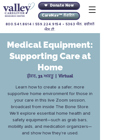
Donate Now
CareNav™ ਲੌਗਇਨ
800.541.8614
|
559.224.9154
• 5363 ਐਨ. ਫਰੀਸਨੋ
ਐਸ.ਟੀ.
Medical Equipment:
Supporting Care at
Home
ਸ਼ੁੱਕਰ, 31 ਅਕਤੂ
  |  
Virtual
Learn how to create a safer, more
supportive home environment for those in
your care in this live Zoom session,
broadcast from inside The Bone Store.
We’ll explore essential home health and
safety equipment—such as grab bars,
mobility aids, and medication organizers—
and show how they’re used.