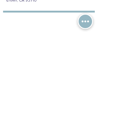
ਫਰਿਜ਼ਨੋ, CA 93710