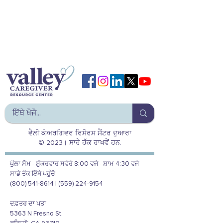
ਵੈਲੀ ਕੇਅਰਗਿਵਰ ਰਿਸੋਰਸ ਸੈਂਟਰ ਦੁਆਰਾ
© 2023। ਸਾਰੇ ਹੱਕ ਰਾਖਵੇਂ ਹਨ.
ਖੁੱਲਾ ਸੋਮ - ਸ਼ੁੱਕਰਵਾਰ ਸਵੇਰੇ 8:00 ਵਜੇ - ਸ਼ਾਮ 4:30 ਵਜੇ
ਸਾਡੇ ਤੱਕ ਇੱਥੇ ਪਹੁੰਚੋ:
(800) 541-8614 | (559) 224-9154
ਦਫ਼ਤਰ ਦਾ ਪਤਾ
5363 N Fresno St.