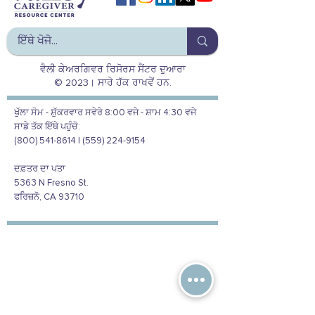
ਵੈਲੀ ਕੇਅਰਗਿਵਰ ਰਿਸੋਰਸ ਸੈਂਟਰ ਦੁਆਰਾ
© 2023। ਸਾਰੇ ਹੱਕ ਰਾਖਵੇਂ ਹਨ.
ਖੁੱਲਾ ਸੋਮ - ਸ਼ੁੱਕਰਵਾਰ ਸਵੇਰੇ 8:00 ਵਜੇ - ਸ਼ਾਮ 4:30 ਵਜੇ
ਸਾਡੇ ਤੱਕ ਇੱਥੇ ਪਹੁੰਚੋ:
(800) 541-8614 | (559) 224-9154
ਦਫ਼ਤਰ ਦਾ ਪਤਾ
5363 N Fresno St.
ਫਰਿਜ਼ਨੋ, CA 93710