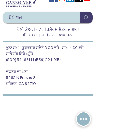
ਵੈਲੀ ਕੇਅਰਗਿਵਰ ਰਿਸੋਰਸ ਸੈਂਟਰ ਦੁਆਰਾ
© 2023। ਸਾਰੇ ਹੱਕ ਰਾਖਵੇਂ ਹਨ.
ਖੁੱਲਾ ਸੋਮ - ਸ਼ੁੱਕਰਵਾਰ ਸਵੇਰੇ 8:00 ਵਜੇ - ਸ਼ਾਮ 4:30 ਵਜੇ
ਸਾਡੇ ਤੱਕ ਇੱਥੇ ਪਹੁੰਚੋ:
(800) 541-8614 | (559) 224-9154
ਦਫ਼ਤਰ ਦਾ ਪਤਾ
5363 N Fresno St.
ਫਰਿਜ਼ਨੋ, CA 93710