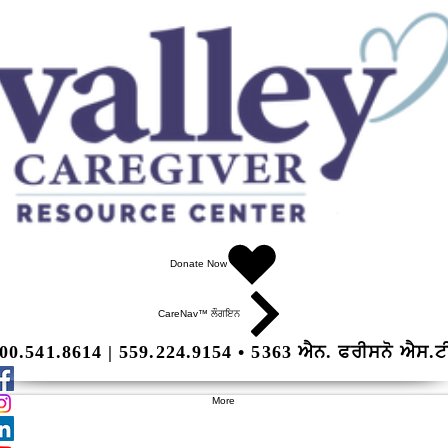
Donate Now
CareNav™ ਲੌਗਇਨ
00.541.8614 | 559.224.9154 • 5363 ਐਨ. ਫਰੀਸਨੋ ਐਸ.ਟ
More