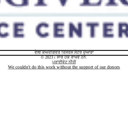
ਵੈਲੀ ਕੇਅਰਗਿਵਰ ਰਿਸੋਰਸ ਸੈਂਟਰ ਦੁਆਰਾ
© 2023। ਸਾਰੇ ਹੱਕ ਰਾਖਵੇਂ ਹਨ.
ਪਰਾਈਵੇਟ ਨੀਤੀ
We couldn't do this work without the support of our donors