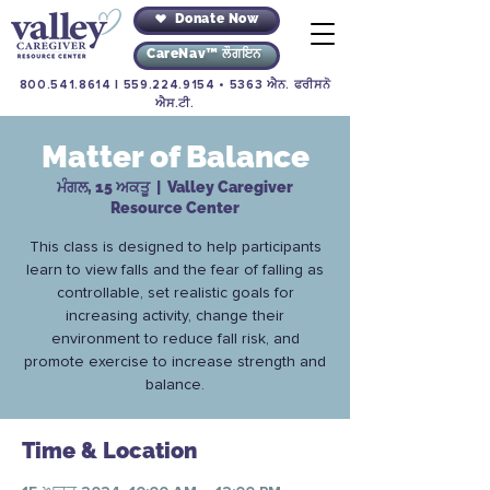
Donate Now
CareNav™ ਲੌਗਇਨ
800.541.8614
|
559.224.9154
• 5363 ਐਨ. ਫਰੀਸਨੋ
ਐਸ.ਟੀ.
Matter of Balance
ਮੰਗਲ, 15 ਅਕਤੂ
  |  
Valley Caregiver
Resource Center
This class is designed to help participants
learn to view falls and the fear of falling as
controllable, set realistic goals for
increasing activity, change their
environment to reduce fall risk, and
promote exercise to increase strength and
balance.
Time & Location