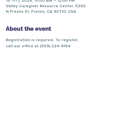
15 ਅਕਤੂ 2024, 10:00 AM – 12:00 PM
Valley Caregiver Resource Center, 5363
N Fresno St, Fresno, CA 93710, USA
About the event
Registration is required. To register, 
call our office at (559) 224-9154