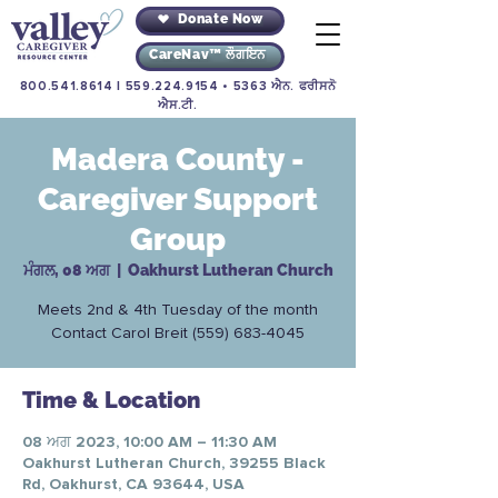
Donate Now
CareNav™ ਲੌਗਇਨ
800.541.8614
|
559.224.9154
• 5363 ਐਨ. ਫਰੀਸਨੋ
ਐਸ.ਟੀ.
Madera County -
Caregiver Support
Group
ਮੰਗਲ, 08 ਅਗ
  |  
Oakhurst Lutheran Church
Meets 2nd & 4th Tuesday of the month
Contact Carol Breit (559) 683-4045
Time & Location
08 ਅਗ 2023, 10:00 AM – 11:30 AM
Oakhurst Lutheran Church, 39255 Black
Rd, Oakhurst, CA 93644, USA