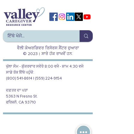
ਵੈਲੀ ਕੇਅਰਗਿਵਰ ਰਿਸੋਰਸ ਸੈਂਟਰ ਦੁਆਰਾ
© 2023। ਸਾਰੇ ਹੱਕ ਰਾਖਵੇਂ ਹਨ.
ਖੁੱਲਾ ਸੋਮ - ਸ਼ੁੱਕਰਵਾਰ ਸਵੇਰੇ 8:00 ਵਜੇ - ਸ਼ਾਮ 4:30 ਵਜੇ
ਸਾਡੇ ਤੱਕ ਇੱਥੇ ਪਹੁੰਚੋ:
(800) 541-8614 | (559) 224-9154
ਦਫ਼ਤਰ ਦਾ ਪਤਾ
5363 N Fresno St.
ਫਰਿਜ਼ਨੋ, CA 93710