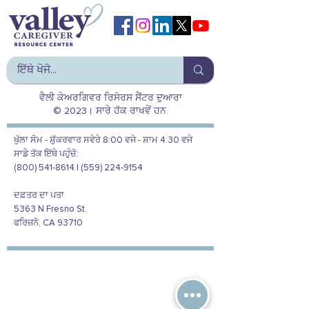
ਵੈਲੀ ਕੇਅਰਗਿਵਰ ਰਿਸੋਰਸ ਸੈਂਟਰ ਦੁਆਰਾ
© 2023। ਸਾਰੇ ਹੱਕ ਰਾਖਵੇਂ ਹਨ.
ਖੁੱਲਾ ਸੋਮ - ਸ਼ੁੱਕਰਵਾਰ ਸਵੇਰੇ 8:00 ਵਜੇ - ਸ਼ਾਮ 4:30 ਵਜੇ
ਸਾਡੇ ਤੱਕ ਇੱਥੇ ਪਹੁੰਚੋ:
(800) 541-8614 | (559) 224-9154
ਦਫ਼ਤਰ ਦਾ ਪਤਾ
5363 N Fresno St.
ਫਰਿਜ਼ਨੋ, CA 93710