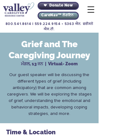
Donate Now
CareNav™ ਲੌਗਇਨ
800.541.8614
|
559.224.9154
• 5363 ਐਨ. ਫਰੀਸਨੋ
ਐਸ.ਟੀ.
Grief and The
Caregiving Journey
ਮੰਗਲ, 13 ਜਨ
  |  
Virtual- Zoom
Our guest speaker will be discussing the
different types of grief (including
anticipatory) that are common among
caregivers. We will be exploring the stages
of grief, understanding the emotional and
behavioral impacts, developing coping
strategies, and more.
Time & Location