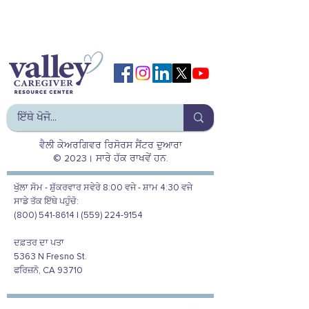
ਵੈਲੀ ਕੇਅਰਗਿਵਰ ਰਿਸੋਰਸ ਸੈਂਟਰ ਦੁਆਰਾ
© 2023। ਸਾਰੇ ਹੱਕ ਰਾਖਵੇਂ ਹਨ.
ਖੁੱਲਾ ਸੋਮ - ਸ਼ੁੱਕਰਵਾਰ ਸਵੇਰੇ 8:00 ਵਜੇ - ਸ਼ਾਮ 4:30 ਵਜੇ
ਸਾਡੇ ਤੱਕ ਇੱਥੇ ਪਹੁੰਚੋ:
(800) 541-8614 | (559) 224-9154
ਦਫ਼ਤਰ ਦਾ ਪਤਾ
5363 N Fresno St.
ਫਰਿਜ਼ਨੋ, CA 93710