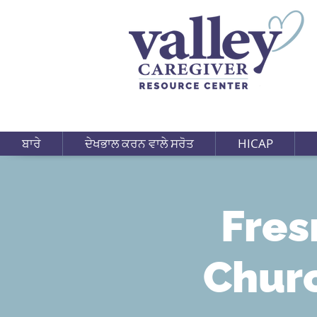
ਬਾਰੇ
ਦੇਖਭਾਲ ਕਰਨ ਵਾਲੇ ਸਰੋਤ
HICAP
Fres
Churc