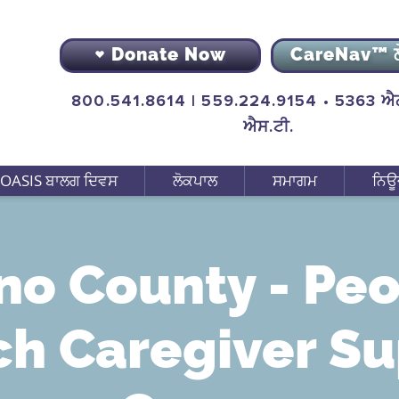
Donate Now
CareNav™ 
800.541.8614 | 559.224.9154 • 5363 ਐਨ
ਐਸ.ਟੀ.
OASIS ਬਾਲਗ ਦਿਵਸ
ਲੋਕਪਾਲ
ਸਮਾਗਮ
ਨਿਊ
no County - Peo
h Caregiver S