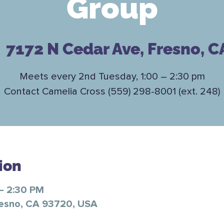
Group
  
7172 N Cedar Ave, Fresno, C
Meets every 2nd Tuesday, 1:00 – 2:30 pm
Contact Camelia Cross (559) 298-8001 (ext. 248)
ion
 – 2:30 PM
resno, CA 93720, USA