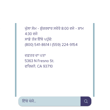
ਖੁੱਲਾ ਸੋਮ - ਸ਼ੁੱਕਰਵਾਰ ਸਵੇਰੇ 8:00 ਵਜੇ - ਸ਼ਾਮ
4:30 ਵਜੇ
ਸਾਡੇ ਤੱਕ ਇੱਥੇ ਪਹੁੰਚੋ:
(800) 541-8614 | (559) 224-9154
ਦਫ਼ਤਰ ਦਾ ਪਤਾ
5363 N Fresno St.
ਫਰਿਜ਼ਨੋ, CA 93710
We couldn't do this work without
the support of our donors