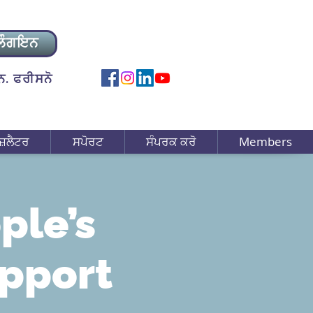
ਲੌਗਇਨ
. ਫਰੀਸਨੋ
ਜ਼ਲੈਟਰ
ਸਪੋਰਟ
ਸੰਪਰਕ ਕਰੋ
Members
ple’s
upport