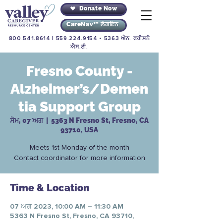
Donate Now
CareNav™ ਲੌਗਇਨ
800.541.8614
|
559.224.9154
• 5363 ਐਨ. ਫਰੀਸਨੋ
ਐਸ.ਟੀ.
Fresno County -
Alzheimer’s/Demen
tia Support Group
ਸੋਮ, 07 ਅਗ
  |  
5363 N Fresno St, Fresno, CA
93710, USA
Meets 1st Monday of the month
Contact coordinator for more information
Time & Location
07 ਅਗ 2023, 10:00 AM – 11:30 AM
5363 N Fresno St, Fresno, CA 93710,