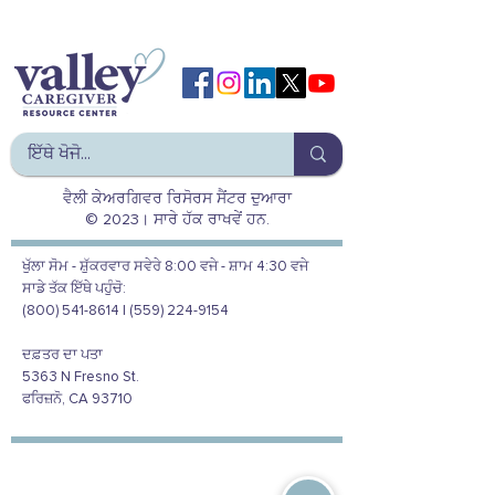
ਵੈਲੀ ਕੇਅਰਗਿਵਰ ਰਿਸੋਰਸ ਸੈਂਟਰ ਦੁਆਰਾ
© 2023। ਸਾਰੇ ਹੱਕ ਰਾਖਵੇਂ ਹਨ.
ਖੁੱਲਾ ਸੋਮ - ਸ਼ੁੱਕਰਵਾਰ ਸਵੇਰੇ 8:00 ਵਜੇ - ਸ਼ਾਮ 4:30 ਵਜੇ
ਸਾਡੇ ਤੱਕ ਇੱਥੇ ਪਹੁੰਚੋ:
(800) 541-8614 | (559) 224-9154
ਦਫ਼ਤਰ ਦਾ ਪਤਾ
5363 N Fresno St.
ਫਰਿਜ਼ਨੋ, CA 93710